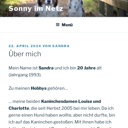
Zum
Sonny im Netz
Inhalt
springen
Menü
VERÖFFENTLICHT
22. APRIL 2024
VON
SANDRA
AM
Über mich
Mein Name ist
Sandra
und ich bin
20 Jahre
alt
(Jahrgang 1993).
Zu meinen
Hobbys
gehören…
… meine beiden
Kaninchendamen
Louise und
Charlotte
, die seit Herbst 2005 bei mir leben. Da ich
gerne einen Hund haben wollte, aber nicht durfte, bin
ich auf das Kaninchen gestoßen. Mit ihnen habe ich