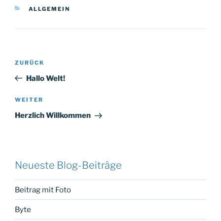
KATEGORIEN
ALLGEMEIN
Beitragsnavigation
Vorheriger
ZURÜCK
Beitrag
Hallo Welt!
Nächster
WEITER
Beitrag
Herzlich Willkommen
Neueste Blog-Beiträge
Beitrag mit Foto
Byte